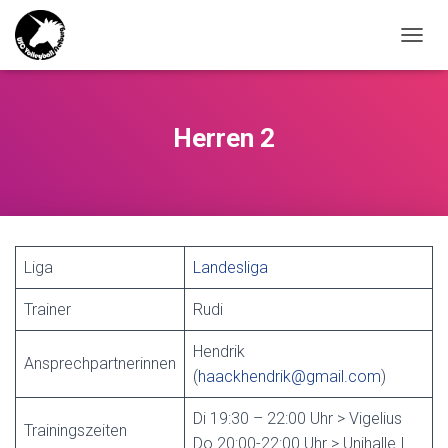
NAVIG
Herren 2
Liga
Landesliga
Trainer
Rudi
Hendrik
Ansprechpartnerinnen
(
haackhendrik@gmail.com
)
Di 19:30 – 22:00 Uhr > Vigelius
Trainingszeiten
Do 20:00-22:00 Uhr > Unihalle I